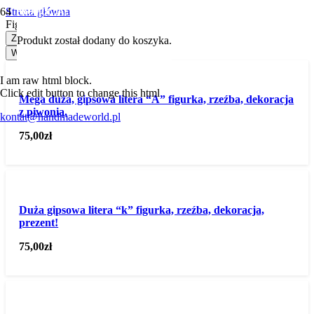
Strona główna
PROMOCJA!
PROMOCJA!
Figurki
Zastosuj
Produkt
został dodany do koszyka.
Wybierz kategorię
I am raw html block.
Click edit button to change this html
Mega duża, gipsowa litera “A” figurka, rzeźba, dekoracja
z piwonią.
kontat@handmadeworld.pl
75,00
zł
Duża gipsowa litera “k” figurka, rzeźba, dekoracja,
prezent!
75,00
zł