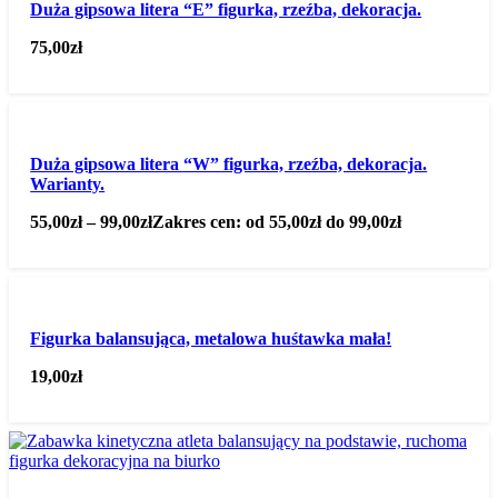
Duża gipsowa litera “E” figurka, rzeźba, dekoracja.
75,00
zł
Duża gipsowa litera “W” figurka, rzeźba, dekoracja.
Warianty.
55,00
zł
–
99,00
zł
Zakres cen: od 55,00zł do 99,00zł
Figurka balansująca, metalowa huśtawka mała!
19,00
zł