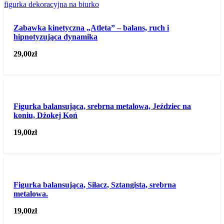
Zabawka kinetyczna „Atleta” – balans, ruch i
hipnotyzująca dynamika
29,00
zł
Figurka balansująca, srebrna metalowa, Jeździec na
koniu, Dżokej Koń
19,00
zł
Figurka balansująca, Siłacz, Sztangista, srebrna
metalowa.
19,00
zł