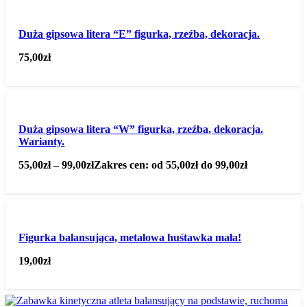
Duża gipsowa litera “E” figurka, rzeźba, dekoracja.
75,00
zł
Duża gipsowa litera “W” figurka, rzeźba, dekoracja.
Warianty.
55,00
zł
–
99,00
zł
Zakres cen: od 55,00zł do 99,00zł
Figurka balansująca, metalowa huśtawka mała!
19,00
zł