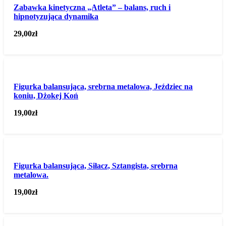
Zabawka kinetyczna „Atleta” – balans, ruch i
hipnotyzująca dynamika
29,00
zł
Figurka balansująca, srebrna metalowa, Jeździec na
koniu, Dżokej Koń
19,00
zł
Figurka balansująca, Siłacz, Sztangista, srebrna
metalowa.
19,00
zł