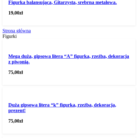
Figurka balansująca, Gitarzysta, srebrna metalowa.
19,00
zł
Strona główna
Figurki
Mega duża, gipsowa litera “A” figurka, rzeźba, dekoracja
z piwonią.
75,00
zł
Duża gipsowa litera “k” figurka, rzeźba, dekoracja,
prezent!
75,00
zł