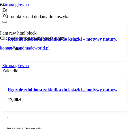
Strona główna
Zakładki
Wybierz kategorię
Produkt
został dodany do koszyka.
I am raw html block.
Click edit button to change this html
Ręcznie zdobiona zakładka do książki – motywy natury.
kontat@handmadeworld.pl
17,00
zł
Strona główna
Zakładki
Ręcznie zdobiona zakładka do książki – motywy natury.
17,00
zł
.
Pudełka i Pojemniki