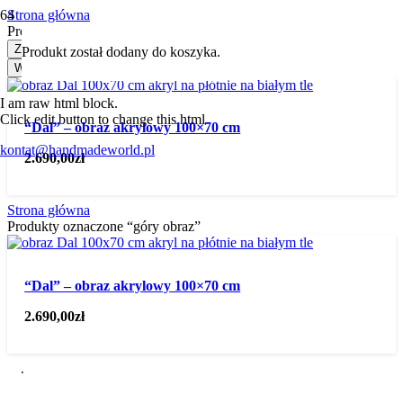
Strona główna
Produkty oznaczone “góry obraz”
Zastosuj
Produkt
został dodany do koszyka.
Wybierz kategorię
I am raw html block.
Click edit button to change this html
“Dal” – obraz akrylowy 100×70 cm
kontat@handmadeworld.pl
2.690,00
zł
Strona główna
Produkty oznaczone “góry obraz”
“Dal” – obraz akrylowy 100×70 cm
2.690,00
zł
.