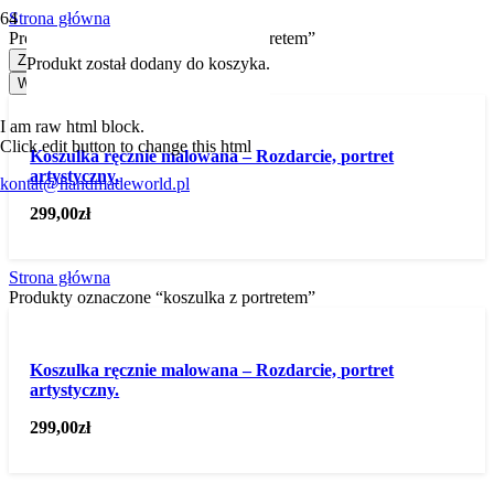
Strona główna
Produkty oznaczone “koszulka z portretem”
Zastosuj
Produkt
został dodany do koszyka.
Wybierz kategorię
I am raw html block.
Click edit button to change this html
Koszulka ręcznie malowana – Rozdarcie, portret
artystyczny.
kontat@handmadeworld.pl
299,00
zł
Strona główna
Produkty oznaczone “koszulka z portretem”
Koszulka ręcznie malowana – Rozdarcie, portret
artystyczny.
299,00
zł
.