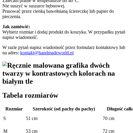
Zalecam pranie w temperaturze do 40°C.
Nie suszyć w suszarce bębnowej.
Prasować przez cienką bawełnianą ściereczkę lub papier do
pieczenia.
Jak zamówić:
Wybierz rozmiar i dodaj produkt do koszyka. W przypadku pytań
napisz wiadomość.
W razie pytań napisz wiadomość przez formularz kontaktowy lub
na adres:
kontakt@handmadeworld.pl
Tabela rozmiarów
Rozmiar
Szerokość (od pachy do pachy)
Długość całk
S
51 cm
70 cm
M
53 cm
72 cm