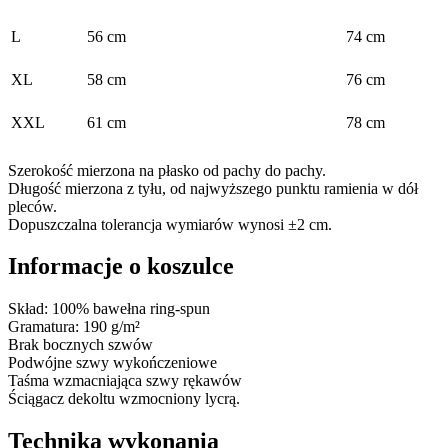
L
56 cm
74 cm
XL
58 cm
76 cm
XXL
61 cm
78 cm
Szerokość mierzona na płasko od pachy do pachy.
Długość mierzona z tyłu, od najwyższego punktu ramienia w dół
pleców.
Dopuszczalna tolerancja wymiarów wynosi ±2 cm.
Informacje o koszulce
Skład: 100% bawełna ring-spun
Gramatura: 190 g/m²
Brak bocznych szwów
Podwójne szwy wykończeniowe
Taśma wzmacniająca szwy rękawów
Ściągacz dekoltu wzmocniony lycrą.
Technika wykonania