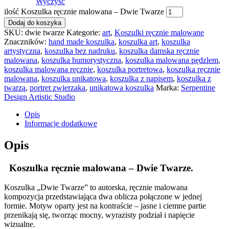
Wyczyść
ilość Koszulka ręcznie malowana – Dwie Twarze
Dodaj do koszyka
SKU:
dwie twarze
Kategorie:
art
,
Koszulki ręcznie malowane
Znaczników:
hand made koszulka
,
koszulka art
,
koszulka
artystyczna
,
koszulka bez nadruku
,
koszulka damska ręcznie
malowana
,
koszulka humorystyczna
,
koszulka malowana pędzlem
,
koszulka malowana ręcznie
,
koszulka portretowa
,
koszulka ręcznie
malowana
,
koszulka unikatowa
,
koszulka z napisem
,
koszulka z
twarzą
,
portret zwierzaka
,
unikatowa koszulka
Marka:
Serpentine
Design Artistic Studio
Opis
Informacje dodatkowe
Opis
Koszulka ręcznie malowana – Dwie Twarze.
Koszulka „Dwie Twarze” to autorska, ręcznie malowana
kompozycja przedstawiająca dwa oblicza połączone w jednej
formie. Motyw oparty jest na kontraście – jasne i ciemne partie
przenikają się, tworząc mocny, wyrazisty podział i napięcie
wizualne.