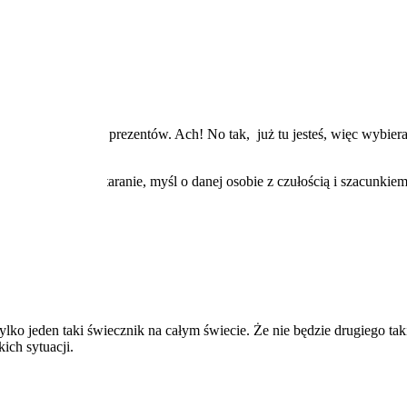
d wyjątkowych prezentów. Ach! No tak, już tu jesteś, więc wybieraj 
okazać wdzięczność.
adzę! Wybieraj go staranie, myśl o danej osobie z czułością i szacunkiem
cię sam.
ylko jeden taki świecznik na całym świecie. Że nie będzie drugiego ta
ich sytuacji.