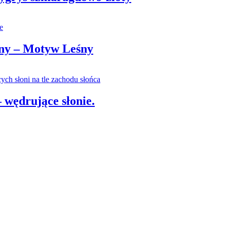
any – Motyw Leśny
 wędrujące słonie.