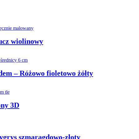
ucz wiolinowy
dem – Różowo fioletowo żółty
ony 3D
Tygrys szmaragdowo-złoty