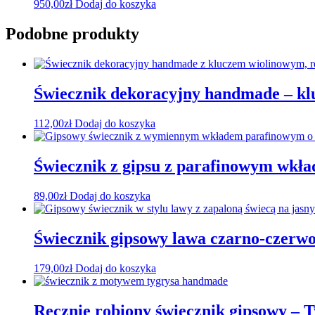
950,00
zł
Dodaj do koszyka
Podobne produkty
Świecznik dekoracyjny handmade – kl
112,00
zł
Dodaj do koszyka
Świecznik z gipsu z parafinowym wkła
89,00
zł
Dodaj do koszyka
Świecznik gipsowy lawa czarno-czerw
179,00
zł
Dodaj do koszyka
Ręcznie robiony świecznik gipsowy – 