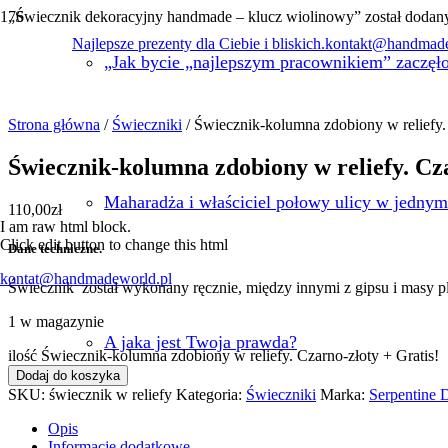
„Świecznik dekoracyjny handmade – klucz wiolinowy” został dodan
Najlepsze prezenty dla Ciebie i bliskich.
kontakt@handmade
„Jak bycie „najlepszym pracownikiem” zaczęł
Strona główna
/
Świeczniki
/ Świecznik-kolumna zdobiony w reliefy. 
Świecznik-kolumna zdobiony w reliefy. Cza
Maharadża i właściciel połowy ulicy w jednym
110,00
zł
I am raw html block.
Click edit button to change this html
Dane techniczne.
kontat@handmadeworld.pl
Świecznik został wykonany ręcznie, między innymi z gipsu i masy p
1 w magazynie
A jaka jest Twoja prawda?
ilość Świecznik-kolumna zdobiony w reliefy. Czarno-złoty + Gratis!
Dodaj do koszyka
SKU:
świecznik w reliefy
Kategoria:
Świeczniki
Marka:
Serpentine D
Opis
Informacje dodatkowe