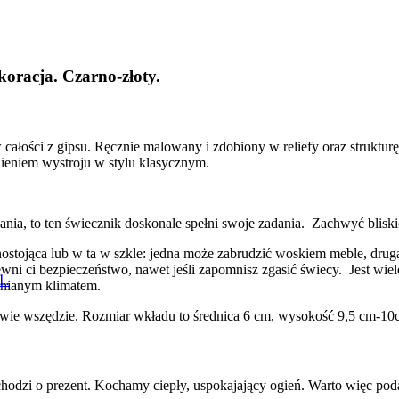
oracja. Czarno-złoty.
ości z gipsu. Ręcznie malowany i zdobiony w reliefy oraz strukturę
nieniem wystroju w stylu klasycznym.
nia, to ten świecznik doskonale spełni swoje zadania. Zachwyć bliski
nostojąca lub w ta w szkle: jedna może zabrudzić woskiem meble, druga
ni ci bezpieczeństwo, nawet jeśli zapomnisz zgasić świecy. Jest wie
1.
mnianym klimatem.
awie wszędzie. Rozmiar wkładu to średnica 6 cm, wysokość 9,5 cm-10
i chodzi o prezent. Kochamy ciepły, uspokajający ogień. Warto więc po