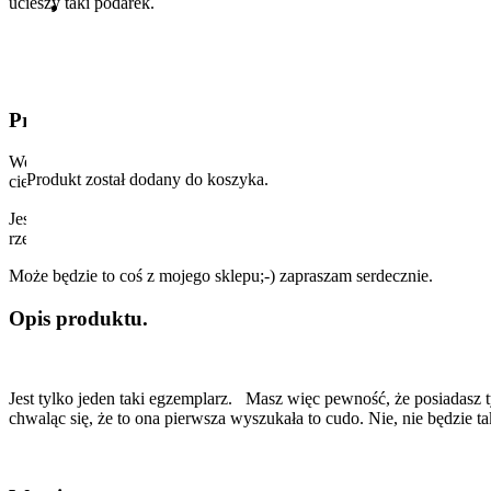
ucieszy taki podarek.
Prosty sposób na prezent!
Wejdź do naszego sklepu www.handmadeworld.pl i wybierz coś spośró
Produkt
został dodany do koszyka.
cieszył, drugi udawał że się cieszy, a trzeci nie wysili się nawet by 
Jest tylko jeden sprawdzony sposób na trafiony prezent i ja ci go zdr
rzeczy ale też życzliwości, troski, uwagi i opieki a prezent odnajdzie 
Może będzie to coś z mojego sklepu;-) zapraszam serdecznie.
Opis produktu.
Jest tylko jeden taki egzemplarz. Masz więc pewność, że posiadasz t
chwaląc się, że to ona pierwsza wyszukała to cudo. Nie, nie będzie tak