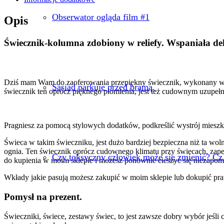
Obserwator ogląda film #1
Opis
Świecznik-kolumna zdobiony w reliefy. Wspaniała dek
Dziś mam Wam do zaoferowania przepiękny świecznik, wykonany w cał
Sąsiad parkuje przed bramą.
świecznik ten oprócz pięknego płomienia, jest też cudownym uzupeł
Pragniesz za pomocą stylowych dodatków, podkreślić wystrój mieszka
Świeca w takim świeczniku, jest dużo bardziej bezpieczna niż ta wol
ognia. Ten świecznik oprócz cudownego klimatu przy świecach, zapew
Czy toksyczny człowiek może się zmienić? Cz
do kupienia w moim sklepie i możesz ponownie cieszyć się niezapo
Wkłady jakie pasują możesz zakupić w moim sklepie lub dokupić pr
Pomysł na prezent.
Świeczniki, świece, zestawy świec, to jest zawsze dobry wybór jeśl