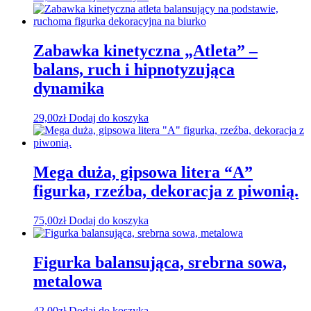
Zabawka kinetyczna „Atleta” –
balans, ruch i hipnotyzująca
dynamika
29,00
zł
Dodaj do koszyka
Mega duża, gipsowa litera “A”
figurka, rzeźba, dekoracja z piwonią.
75,00
zł
Dodaj do koszyka
Figurka balansująca, srebrna sowa,
metalowa
42,00
zł
Dodaj do koszyka