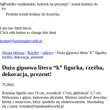
„Pudełko wędkarskie, kuferek na przynęty.” został dodany do
koszyka.
Kontynuuj zakupy
Produkt
został dodany do koszyka.
I am raw html block.
Click edit button to change this html
kontat@handmadeworld.pl
Strona główna
/
Rzeźby
/
odlewy
/ Duża gipsowa litera “k” figurka,
rzeźba, dekoracja, prezent!
Duża gipsowa litera “k” figurka, rzeźba,
dekoracja, prezent!
75,00
zł
Rozmiar figurki szer 19 cm, wysokość 17cm, głębokość 3,7 cm.
Wykonana z gipsu, malowana akrylami. Możesz zamówić dowolną
literkę z motywem, który spodoba się obdarowanemu. Skontaktuj
się z nami: kontakt@handmadeworld.pl