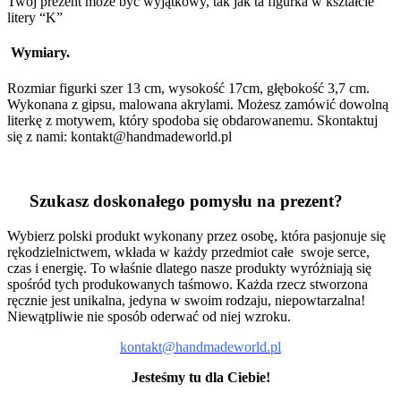
Twój prezent może być wyjątkowy, tak jak ta figurka w kształcie
litery “K”
Wymiary.
Rozmiar figurki szer 13 cm, wysokość 17cm, głębokość 3,7 cm.
Wykonana z gipsu, malowana akrylami. Możesz zamówić dowolną
literkę z motywem, który spodoba się obdarowanemu. Skontaktuj
się z nami: kontakt@handmadeworld.pl
Szukasz doskonałego pomysłu na prezent?
Wybierz polski produkt wykonany przez osobę, która pasjonuje się
rękodzielnictwem, wkłada w każdy przedmiot całe swoje serce,
czas i energię. To właśnie dlatego nasze produkty wyróżniają się
spośród tych produkowanych taśmowo. Każda rzecz stworzona
ręcznie jest unikalna, jedyna w swoim rodzaju, niepowtarzalna!
Niewątpliwie nie sposób oderwać od niej wzroku.
kontakt@handmadeworld.pl
Jesteśmy tu dla Ciebie!