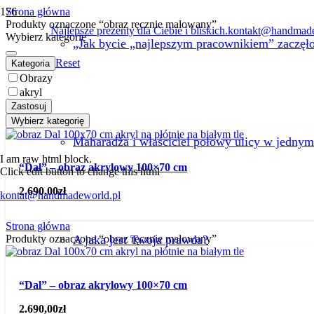
Strona główna
Produkty oznaczone “obraz ręcznie malowany”
Najlepsze prezenty dla Ciebie i bliskich.
kontakt@handmade
Wybierz kategorię
„Jak bycie „najlepszym pracownikiem” zaczęł
Reset
Kategoria
Obrazy
akryl
Zastosuj
Wybierz kategorię
Maharadża i właściciel połowy ulicy w jednym
I am raw html block.
“Dal” – obraz akrylowy 100×70 cm
Click edit button to change this html
2.690,00
zł
kontat@handmadeworld.pl
Strona główna
A jaka jest Twoja prawda?
Produkty oznaczone “obraz ręcznie malowany”
“Dal” – obraz akrylowy 100×70 cm
2.690,00
zł