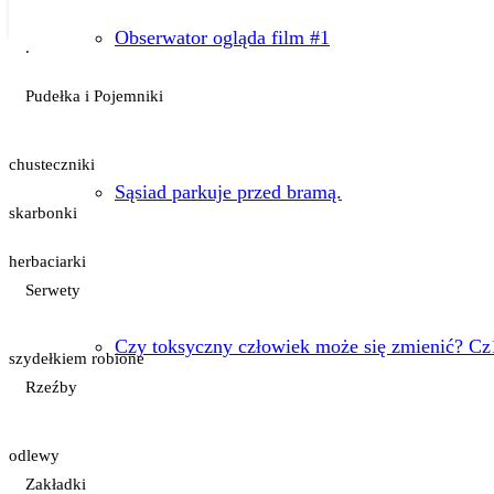
Obserwator ogląda film #1
.
Pudełka i Pojemniki
chusteczniki
Sąsiad parkuje przed bramą.
skarbonki
herbaciarki
Serwety
Czy toksyczny człowiek może się zmienić? Cz
szydełkiem robione
Rzeźby
odlewy
Zakładki