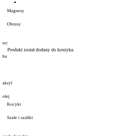
Magnesy
Obrusy
szydełkowe
Produkt
został dodany do koszyka.
haftowane
Obrazy
akryl
olej
Kocyki
Szale i szaliki