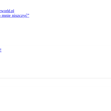
world.pl
o mnie niszczyć”
!