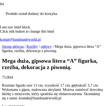
Produkt
został dodany do koszyka.
I am raw html block.
Click edit button to change this html
kontat@handmadeworld.pl
Strona główna
/
Rzeźby
/
odlewy
/ Mega duża, gipsowa litera “A”
figurka, rzeźba, dekoracja z piwonią.
Mega duża, gipsowa litera “A” figurka,
rzeźba, dekoracja z piwonią.
75,00
zł
Rozmiar figurki szer 13 cm, wysokość 17 cm, głębokość 3,7 cm.
Wykonana z gipsu, malowana akrylami. Możesz zamówić dowolną
literkę z motywem, który spodoba się obdarowanemu. Skontaktuj
się z nami: kontakt@handmadeworld.pl