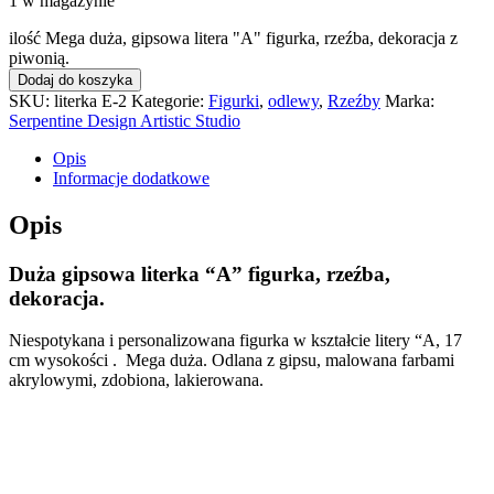
1 w magazynie
ilość Mega duża, gipsowa litera "A" figurka, rzeźba, dekoracja z
piwonią.
Dodaj do koszyka
SKU:
literka E-2
Kategorie:
Figurki
,
odlewy
,
Rzeźby
Marka:
Serpentine Design Artistic Studio
Opis
Informacje dodatkowe
Opis
Duża gipsowa literka “A” figurka, rzeźba,
dekoracja.
Niespotykana i personalizowana figurka w kształcie litery “A, 17
cm wysokości . Mega duża. Odlana z gipsu, malowana farbami
akrylowymi, zdobiona, lakierowana.