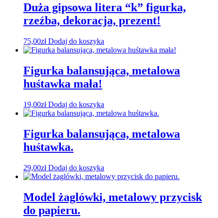
Duża gipsowa litera “k” figurka,
rzeźba, dekoracja, prezent!
75,00
zł
Dodaj do koszyka
Figurka balansująca, metalowa
huśtawka mała!
19,00
zł
Dodaj do koszyka
Figurka balansująca, metalowa
huśtawka.
29,00
zł
Dodaj do koszyka
Model żaglówki, metalowy przycisk
do papieru.