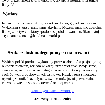
Twój prezent może być wyjątkowy, tak jak ta figurka w kształcie
litery “A”
Wymiary.
Rozmiar figurki szer 14 cm, wysokość 17cm, głębokość 3,7 cm.
Wykonana z gipsu, malowana akrylami. Możesz zamówić dowolną
literkę z motywem, który spodoba się obdarowanemu. Skontaktuj
się z nami: kontakt@handmadeworld.pl
Szukasz doskonałego pomysłu na prezent?
Wybierz polski produkt wykonany przez osobę, która pasjonuje się
rękodzielnictwem, wkłada w każdy przedmiot całe swoje serce,
czas i energię. To właśnie dlatego nasze produkty wyróżniają się
spośród tych produkowanych taśmowo. Każda rzecz stworzona
ręcznie jest unikalna, jedyna w swoim rodzaju, niepowtarzalna!
Niewątpliwie nie sposób oderwać od niej wzroku.
kontakt@handmadeworld.pl
Jesteśmy tu dla Ciebie!