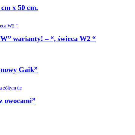
 cm x 50 cm.
 “W” warianty! – “, świeca W2 “
linowy Gaik”
 z owocami”