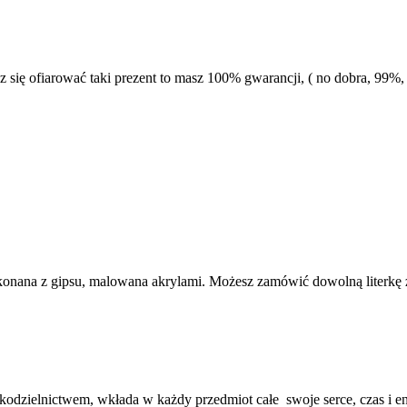
się ofiarować taki prezent to masz 100% gwarancji, ( no dobra, 99%, b
ry “E”
onana z gipsu, malowana akrylami. Możesz zamówić dowolną literkę 
kodzielnictwem, wkłada w każdy przedmiot całe swoje serce, czas i en