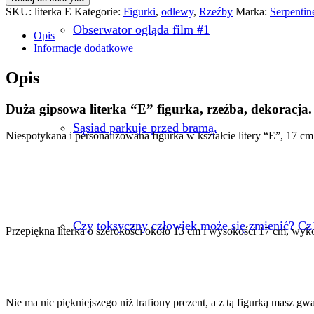
SKU:
literka E
Kategorie:
Figurki
,
odlewy
,
Rzeźby
Marka:
Serpentin
Obserwator ogląda film #1
Opis
Informacje dodatkowe
Opis
Duża gipsowa literka “E” figurka, rzeźba, dekoracja.
Sąsiad parkuje przed bramą.
Niespotykana i personalizowana figurka w kształcie litery “E”, 17 
Czy toksyczny człowiek może się zmienić? Cz
Przepiękna literka o szerokości około 13 cm i wysokości 17 cm, wyk
Nie ma nic piękniejszego niż trafiony prezent, a z tą figurką masz gw