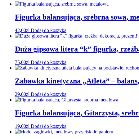
Figurka balansująca, srebrna sowa, m
42,00
zł
Dodaj do koszyka
Duża gipsowa litera “k” figurka, rzeźb
75,00
zł
Dodaj do koszyka
Zabawka kinetyczna „Atleta” – balans
29,00
zł
Dodaj do koszyka
Figurka balansująca, Gitarzysta, sreb
19,00
zł
Dodaj do koszyka