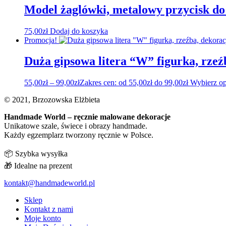
Model żaglówki, metalowy przycisk do
75,00
zł
Dodaj do koszyka
Promocja!
Duża gipsowa litera “W” figurka, rzeź
55,00
zł
–
99,00
zł
Zakres cen: od 55,00zł do 99,00zł
Wybierz op
© 2021, Brzozowska Elżbieta
Handmade World – ręcznie malowane dekoracje
Unikatowe szale, świece i obrazy handmade.
Każdy egzemplarz tworzony ręcznie w Polsce.
📦 Szybka wysyłka
🎁 Idealne na prezent
kontakt@handmadeworld.pl
Sklep
Kontakt z nami
Moje konto