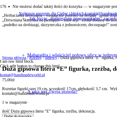
Nie możesz dodać takiej ilości do koszyka — w magazynie po
Najlepsze prezenty dla Ciebie i bliskich.
kontakt@handmade
„Herbaciarka drewniana – eleganckie pudełko na herbatę” został do
„Jak bycie „najlepszym pracownikiem” zaczęł
„Drewniana skrzynka na pieniądze – mini sejf.” został dodany do ko
„pudełko na drobiazgi, skrzyneczka z jednorożcem, decoupage!” zos
Maharadża i właściciel połowy ulicy w jednym
Strona główna
/
Rzeźby
/
odlewy
/ Duża gipsowa litera “E” figurka, r
I am raw html block.
Click edit button to change this html
Duża gipsowa litera “E” figurka, rzeźba, d
kontat@handmadeworld.pl
75,00
zł
Rozmiar figurki szer 19 cm, wysokość 17cm, głębokość 3,7 cm. Wyk
A jaka jest Twoja prawda?
kontakt@handmadeworld.pl
1 w magazynie
ilość Duża gipsowa litera "E" figurka, rzeźba, dekoracja.
Dodaj do koszyka