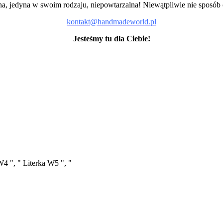
a, jedyna w swoim rodzaju, niepowtarzalna! Niewątpliwie nie sposób
kontakt@handmadeworld.pl
Jesteśmy tu dla Ciebie!
W4 ", " Literka W5 ", "