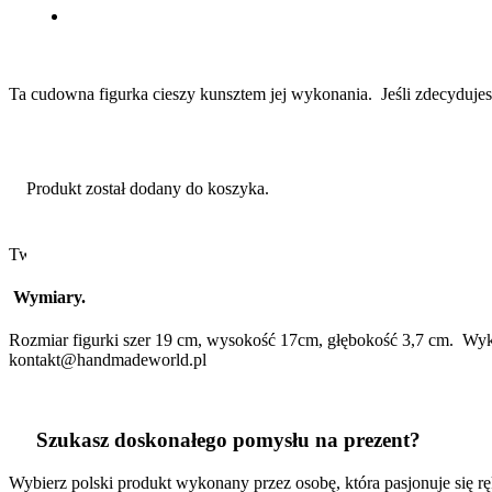
Ta cudowna figurka cieszy kunsztem jej wykonania. Jeśli zdecydujesz 
Produkt
został dodany do koszyka.
Twój prezent może być wyjątkowy, tak jak ta figurka w kształcie lite
Wymiary.
Rozmiar figurki szer 19 cm, wysokość 17cm, głębokość 3,7 cm. Wyk
kontakt@handmadeworld.pl
Szukasz doskonałego pomysłu na prezent?
Wybierz polski produkt wykonany przez osobę, która pasjonuje się rę