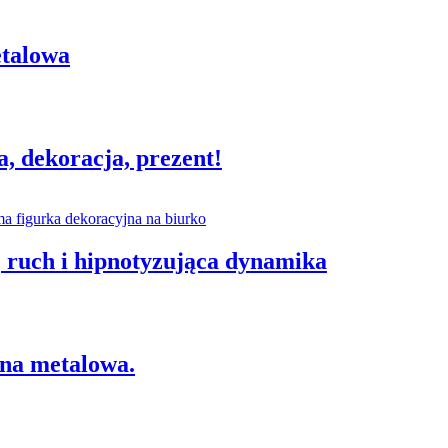
etalowa
a, dekoracja, prezent!
, ruch i hipnotyzująca dynamika
rna metalowa.