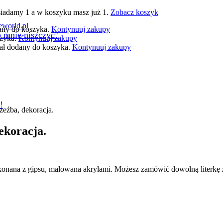
siadamy 1 a w koszyku masz już 1.
Zobacz koszyk
world.pl
dany do koszyka.
Kontynuuj zakupy
o mnie niszczyć”
szyka.
Kontynuuj zakupy
tał dodany do koszyka.
Kontynuuj zakupy
!
zeźba, dekoracja.
ekoracja.
onana z gipsu, malowana akrylami. Możesz zamówić dowolną literkę 